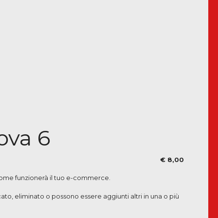
ova 6
€ 8,00
 come funzionerà il tuo e-commerce.
o, eliminato o possono essere aggiunti altri in una o più