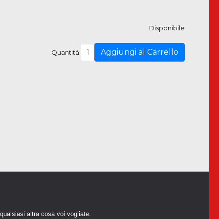
Disponibile
Aggiungi al Carrello
Quantità:
 qualsiasi altra cosa voi vogliate.