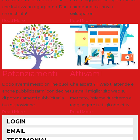
che li utilizzano ogni giorno. Dai
chiedendolo ai nostri
un occhiata!
sviluppatori.
Read More
Read More
Potenziamenti
Attivami
Dopo avermi messo on line puoi
Che aspetti? il Web ti attende e
anche pubblicizzarmi con decine
tu avrai il miglior sito web sul
di potenziamenti pubblicitari a
mercato, insieme riusciremo a
tua disposizione.
raggiungere tutti gli obbiettivi.
Read More
Read More
LOGIN
EMAIL