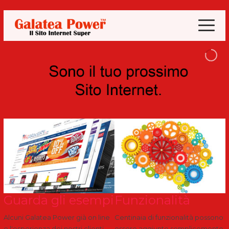
Guarda gli esempi
Funzionalità
Alcuni Galatea Power già on line
Centinaia di funzionalità possono
e l'esperienza dei nostri clienti
essere aggiunte semplicemente